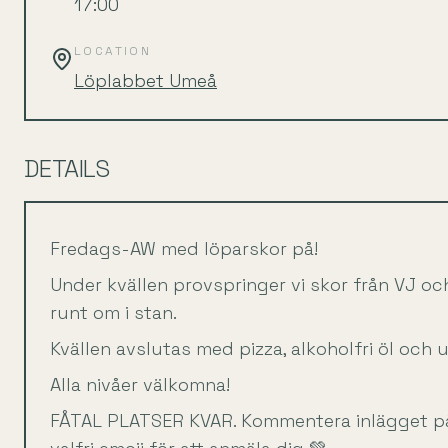
17:00
LOCATION
Löplabbet Umeå
DETAILS
Fredags-AW med löparskor på!
Under kvällen provspringer vi skor från VJ och
runt om i stan.
Kvällen avslutas med pizza, alkoholfri öl och u
Alla nivåer välkomna!
FÅTAL PLATSER KVAR. Kommentera inlägget p