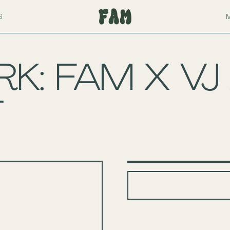
S
: FAM X VJ
T
+
−