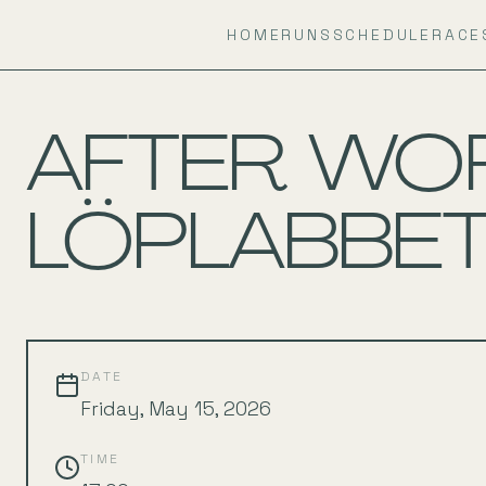
HOME
RUNS
SCHEDULE
RACE
BACK TO SCHEDULE
AFTER WORK
LÖPLABBE
DATE
Friday, May 15, 2026
TIME