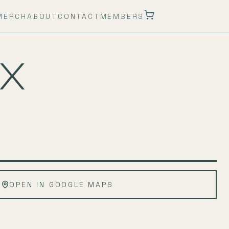
MERCH
ABOUT
CONTACT
MEMBERS
 X
Leaflet
|
©
OpenStreetMap
OPEN IN GOOGLE MAPS