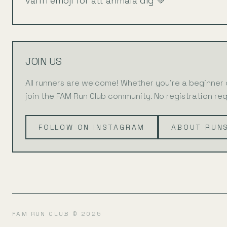
valfri emoji för att anmäla dig 💚
JOIN US
All runners are welcome! Whether you're a beginner
join the FAM Run Club community. No registration req
FOLLOW ON INSTAGRAM
ABOUT RUN
FAM RUN CLUB © 2025